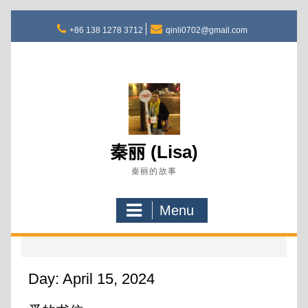
Skip
to
+86 138 1278 3712
qinli0702@gmail.com
content
秦丽 (Lisa)
秦丽的故事
Menu
Day:
April 15, 2024