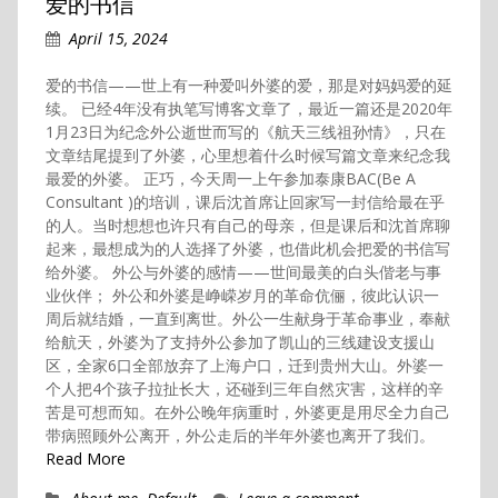
爱的书信
April 15, 2024
爱的书信——世上有一种爱叫外婆的爱，那是对妈妈爱的延
续。 已经4年没有执笔写博客文章了，最近一篇还是2020年
1月23日为纪念外公逝世而写的《航天三线祖孙情》，只在
文章结尾提到了外婆，心里想着什么时候写篇文章来纪念我
最爱的外婆。 正巧，今天周一上午参加泰康BAC(Be A
Consultant )的培训，课后沈首席让回家写一封信给最在乎
的人。当时想想也许只有自己的母亲，但是课后和沈首席聊
起来，最想成为的人选择了外婆，也借此机会把爱的书信写
给外婆。 外公与外婆的感情——世间最美的白头偕老与事
业伙伴； 外公和外婆是峥嵘岁月的革命伉俪，彼此认识一
周后就结婚，一直到离世。外公一生献身于革命事业，奉献
给航天，外婆为了支持外公参加了凯山的三线建设支援山
区，全家6口全部放弃了上海户口，迁到贵州大山。外婆一
个人把4个孩子拉扯长大，还碰到三年自然灾害，这样的辛
苦是可想而知。在外公晚年病重时，外婆更是用尽全力自己
带病照顾外公离开，外公走后的半年外婆也离开了我们。
Read More