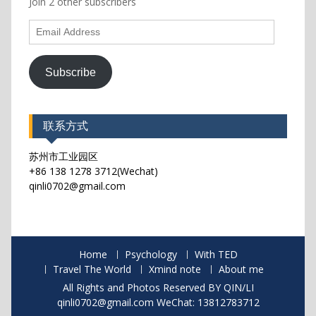
Join 2 other subscribers
Email
Address
Subscribe
联系方式
苏州市工业园区
+86 138 1278 3712(Wechat)
qinli0702@gmail.com
Home
Psychology
With TED
Travel The World
Xmind note
About me
All Rights and Photos Reserved BY QIN/LI
qinli0702@gmail.com WeChat: 13812783712