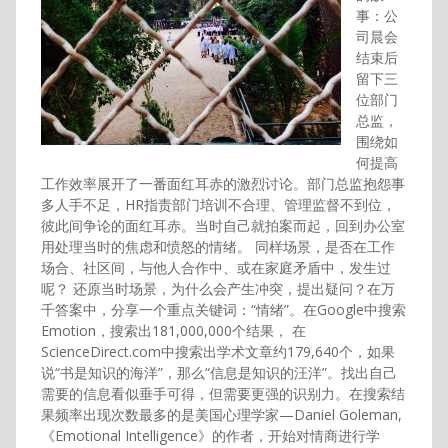
事：公
司晨会
结束后
留下三
位部门
总监，
围绕如
何提高
工作效率展开了一番面红耳赤的激烈讨论。部门总监抱怨事
多人手不足，HR指责部门培训不合理、管理监督不到位，
彼此间争论的面红耳赤。当时自己就拍案而起，回到办公室
用处理当时的焦虑和愤怒的情绪。 同样场景，是否在工作
场合、社区间，与他人合作中、或在家庭矛盾中，发生过
呢？ 还原当时场景，为什么会产生冲突，提出疑问？在万
千答案中，分享一个重点关键词：“情绪”。在Google中搜索
Emotion，搜索出181,000,000个结果， 在
ScienceDirect.com中搜索出学术文章约179,640个，如果
说“书是知识的海洋”，那么“信息是知识的汪洋”。找出自己
需要的信息看似垂手可得，但需要更强的识别力。在搜索结
果频率出现次数最多的是美国心理学家—Daniel Goleman,
《Emotional Intelligence》的作者，开始对情商进行学