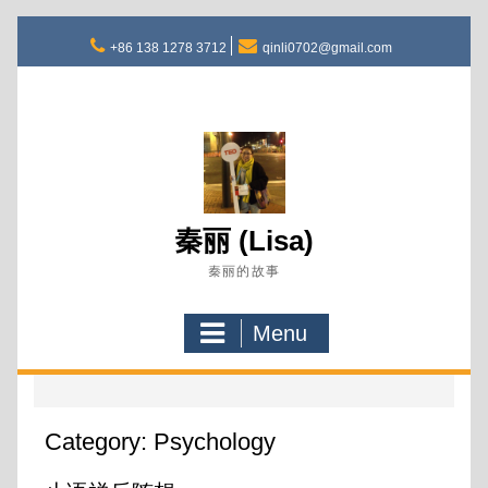
Skip
to
+86 138 1278 3712
qinli0702@gmail.com
content
秦丽 (Lisa)
秦丽的故事
Menu
Category:
Psychology