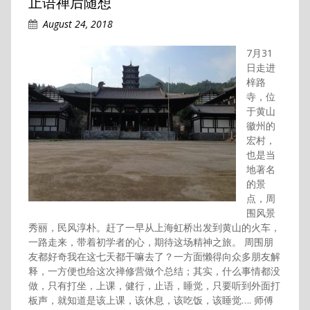
止语禅后随想
August 24, 2018
7月31
日走进
梓路
寺，位
于黄山
徽州的
宏村，
也是当
地著名
的景
点，周
围风景
秀丽，民风淳朴。赶了一早从上海虹桥出发到黄山的火车，
一路走来，带着初学者的心，期待这场精神之旅。 周围朋
友都好奇我在这七天都干嘛去了？一方面懒得向众多朋友解
释，一方便也给这次禅修营做个总结；其实，什么事情都没
做，只有打坐，上课，健行，止语，睡觉，只要听到外面打
板声，就知道是该上课，该休息，该吃饭，该睡觉…. 师傅