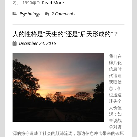
习。 1990年D.
Read More
Psychology
2 Comments
人的性格是“天生的”还是“后天形成的”？
December 24, 2016
我们在
碎片化
信息时
代迅速
获取信
息，但
也迅速
迷失个
人价值
观；如
果说战
争对资
源的掠夺造成了社会的颠沛流离，那边信息冲击带来的破坏