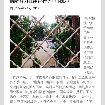
情绪智力在组织行为中的影响
January 12, 2017
组织情
境中关
于情绪
的故
事：公
司晨会
结束后
留下三
位部门
总监，
围绕如
何提高
工作效率展开了一番面红耳赤的激烈讨论。部门总监抱怨事
多人手不足，HR指责部门培训不合理、管理监督不到位，
彼此间争论的面红耳赤。当时自己就拍案而起，回到办公室
用处理当时的焦虑和愤怒的情绪。 同样场景，是否在工作
场合、社区间，与他人合作中、或在家庭矛盾中，发生过
呢？ 还原当时场景，为什么会产生冲突，提出疑问？在万