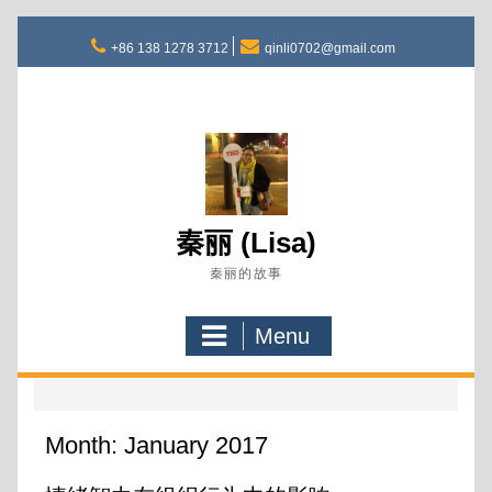
Skip
to
+86 138 1278 3712
qinli0702@gmail.com
content
秦丽 (Lisa)
秦丽的故事
Menu
Month:
January 2017