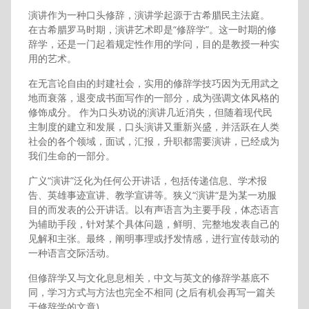
演讲作为一种口头修辞，演讲学起源于古希腊民主法庭。
在古希腊罗马时期，演讲艺术即是“修辞学”。这一时期的修
辞学，还是一门起着规定性作用的学问，目的是教授一种实
用的艺术。
在无言论自由的封建社会，实用的修辞学技巧因为无用武之
地而衰落，退变成书面写作的一部分，成为强调文体风格的
修饰成分。 作为口头劝说的演讲几近消失，但随着现代民
主制度的建立和发展，口头演讲又重新兴盛，并活跃在人类
社会的各个领域，面试，汇报，升职都需要演讲，已经成为
我们生命的一部分。
广义“演讲”泛化为任何公开讲话，包括传递信息、学术报
告、英雄事迹宣讲、教学宣讲等。狭义“演讲“是为某一劝服
目的而发表的公开讲话。以有声语言为主要手段，体态语言
为辅助手段，针对某个具体问题，鲜明、完整地发表自己的
见解和主张。最终，阐明事理或抒发情感，进行宣传鼓动的
一种语言交际活动。
但修辞学又与文化息息相关，中文与英文的修辞学基底不
同，学习方式与方法也完全不相同 (之后有机会再写一篇关
于修辞学的文章)