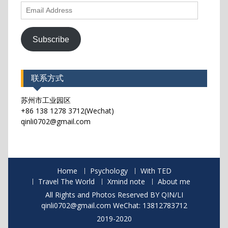
Email
Address
Subscribe
联系方式
苏州市工业园区
+86 138 1278 3712(Wechat)
qinli0702@gmail.com
Home
Psychology
With TED
Travel The World
Xmind note
About me
All Rights and Photos Reserved BY QIN/LI
qinli0702@gmail.com WeChat: 13812783712
2019-2020