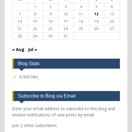
1
2
3
4
5
6
7
8
9
10
11
12
13
14
15
16
17
18
19
20
21
22
23
24
25
26
27
28
29
30
31
« Aug
Jul »
Blog Stats
6,500 hits
Subscribe to Blog via Email
Enter your email address to subscribe to this blog and
receive notifications of new posts by email.
Join 2 other subscribers