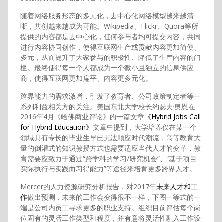
随着网络服务形态的多元化，去中心化网络模型越来越清
晰，共创越来越成为可能。Wikipedia、Flickr、Quora等所
提供的内容都是去中心化，任何参与者均可提交内容，共同
进行内容协同创作，使得互联网生产或贡献内容更加简便、
多元，从而提升了大家参与的积极性、降低了生产内容的门
槛。最终使得每一个人都成为一个微小且独立的信息供应
商，使得互联网更加扁平、内容更多元化。
跨界能力的需求激增，引发了教育者、公司政策制定者等一
系列利益相关方的关注。美国东北大学校长约瑟夫·奥恩在
2016年4月《哈佛商业评论》的一篇文章
《Hybrid Jobs Call
for Hybrid Education》
文章中提到，大学培养仅在某一个
领域具有专长的毕业生早已无法顺应时代潮流，高等教育大
量的倒灌式的知识教授方式也需要适应当代人才的变革，教
育需要应致力于通过“跨学科的学习/研究机会”、“基于项目
实际执行与实践而习得能力”等途径来培育更多跨界人才。
Mercer的人力资源研究分析报告，对2017年
未来人才和工
作
做出预测，未来的工作会变得很不一样，下图一等式的一
端是公司内员工寻求更多的职业支持。组织目前评估每个岗
位固有的灵活工作类型和程度，并有意将灵活性融入工作设