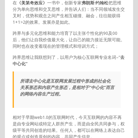
在
《美第奇效应》
一书中，创新专家
弗朗斯·约翰松
把思维
分为单向思维和交叉思维，并告诉人们：当不同领域发生交
叉时，优势和观念之间产生相互碰撞、融会，往往能获得
1+1>2的效果。发展亦是如此。
跨界与多元化思维和能力培育了以主张个性化的90及00
后，他们让自我价值最大化，让自己的能力接近无限可能。
同时也在改变着现在的管理模式和培训方式；
跨界思维让我联想到了，以用户为核心互联网专业名词–“
去
中心化”
所谓去中心化是互联网发展过程中形成的社会化
关系形态和内容产生形态，是相对于“中心化”而言
的网络内容生产过程。
相对于早期web1.0的互联网时代，今天互联网的内容不再
是由专业网站或特定人群所产生，而是由全民共同参与，权
级平等共同创造的结果。任何人，都可以在网络上表达自己
的观点或创造原创的内容，共同产生信息。