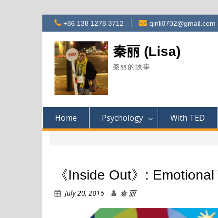
Skip
+86 138 1278 3712
qinli0702@gmail.com
to
content
秦丽 (Lisa)
秦丽的故事
Home
Psychology
With TED
《Inside Out》: Emotional 
July 20, 2016
秦 丽