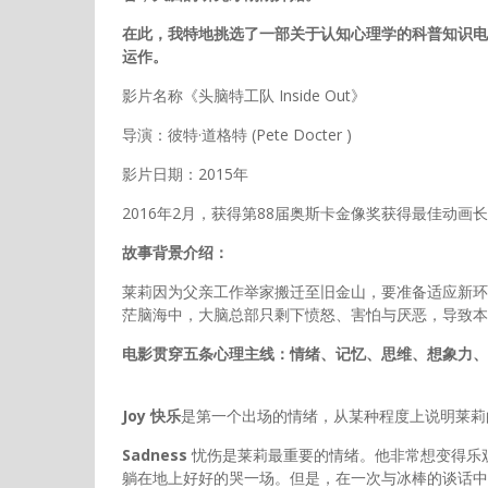
在此，我特地挑选了一部关于认知心理学的科普知识电
运作。
影片名称《头脑特工队 Inside Out》
导演：彼特·道格特 (Pete Docter )
影片日期：2015年
2016年2月，获得第88届奥斯卡金像奖获得最佳动画
故事背景介绍：
莱莉因为父亲工作举家搬迁至旧金山，要准备适应新环境
茫脑海中，大脑总部只剩下愤怒、害怕与厌恶，导致本
电影贯穿五条心理主线：情绪、记忆、思维、想象力、
Joy 快乐
是第一个出场的情绪，从某种程度上说明莱莉
Sadness
忧伤是莱莉最重要的情绪。他非常想变得乐
躺在地上好好的哭一场。但是，在一次与冰棒的谈话中