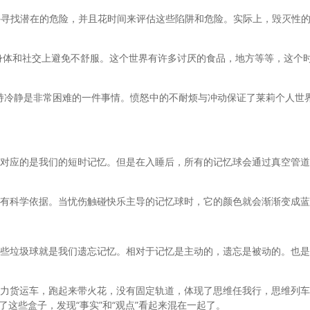
停寻找潜在的危险，并且花时间来评估这些陷阱和危险。实际上，毁灭性
身体和社交上避免不舒服。这个世界有许多讨厌的食品，地方等等，这个
持冷静是非常困难的一件事情。愤怒中的不耐烦与冲动保证了莱莉个人世
对应的是我们的短时记忆。但是在入睡后，所有的记忆球会通过真空管道,
有科学依据。当忧伤触碰快乐主导的记忆球时，它的颜色就会渐渐变成蓝
些垃圾球就是我们遗忘记忆。相对于记忆是主动的，遗忘是被动的。也是
力货运车，跑起来带火花，没有固定轨道，体现了思维任我行，思维列车
翻了这些盒子，发现“事实”和“观点”看起来混在一起了。