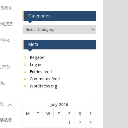
的危机发
Categories
时候厌恶
Categories
界的公
Meta
Register
Log in
 部分
Entries feed
Comments feed
色。
WordPress.org
说，人
July 2016
M
T
W
T
F
S
S
装载着
1
2
3