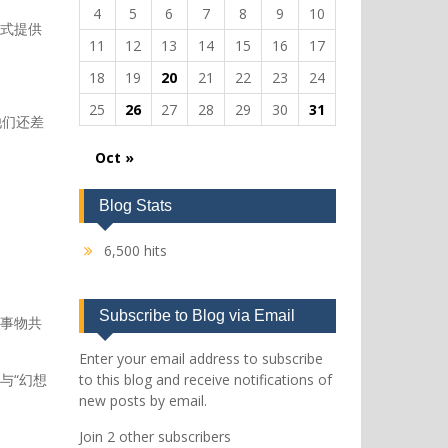
4
5
6
7
8
9
10
式提供
11
12
13
14
15
16
17
18
19
20
21
22
23
24
25
26
27
28
29
30
31
他们还差
Oct »
Blog Stats
6,500 hits
Subscribe to Blog via Email
事物共
Enter your email address to subscribe
to this blog and receive notifications of
与“幻想
new posts by email.
Join 2 other subscribers