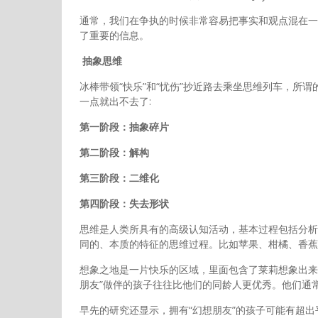
通常，我们在争执的时候非常容易把事实和观点混在一
了重要的信息。
抽象思维
冰棒带领“快乐”和“忧伤”抄近路去乘坐思维列车，所
一点就出不去了:
第一阶段：抽象碎片
第二阶段：解构
第三阶段：二维化
第四阶段：失去形状
思维是人类所具有的高级认知活动，基本过程包括分析
同的、本质的特征的思维过程。比如苹果、柑橘、香蕉
想象之地是一片快乐的区域，里面包含了莱莉想象出来
朋友”做伴的孩子往往比他们的同龄人更优秀。他们通
早先的研究还显示，拥有“幻想朋友”的孩子可能有超