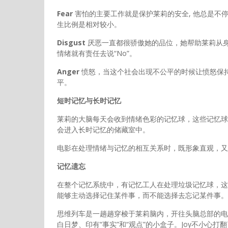
Fear
害怕的主要工作就是保护莱莉的安全, 他总是不
生比例是相对较小。
Disgust
厌恶一直都很骄傲她的品位，她帮助莱莉从
情绪就有责任去说“No”。
Anger
愤怒，当这个社会出现不公平的时候让愤怒保
平。
短时记忆与长时记忆
莱莉的大脑每天会收到情绪色彩的记忆球，这些记忆球
会进入长时记忆的储藏室中。
电影在处理情绪与记忆的相互关系时，既形象直观，又
记忆
遗忘
在整个记忆系统中，有记忆工人在处理垃圾记忆球，这
能够主动选择记住某件事，而不能选择去忘记某件事。
思维列车是一趟趟穿梭于莱莉脑内，开往头脑总部的电
白日梦、印有“事实”和“观点”的小盒子。Joy不小心打