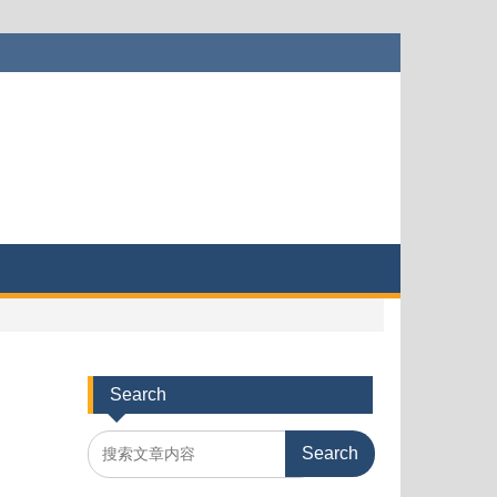
Search
Search
for: