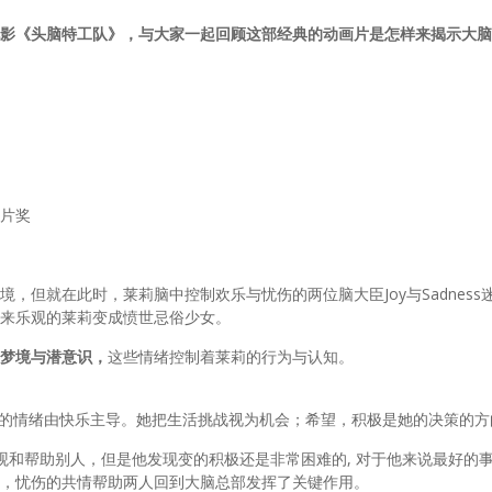
影《头脑特工队》，与大家一起回顾这部经典的动画片是怎样来揭示大脑
长片奖
，但就在此时，莱莉脑中控制欢乐与忧伤的两位脑大臣Joy与Sadness
来乐观的莱莉变成愤世忌俗少女。
梦境与潜意识，
这些情绪控制着莱莉的行为与认知。
的情绪由快乐主导。她把生活挑战视为机会；希望，积极是她的决策的方
观和帮助别人，但是他发现变的积极还是非常困难的, 对于他来说最好的
，忧伤的共情帮助两人回到大脑总部发挥了关键作用。